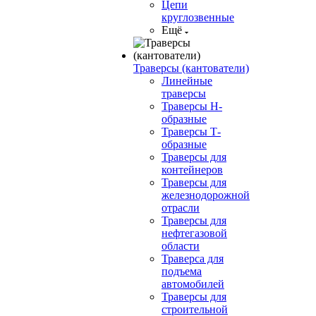
Цепи
круглозвенные
Ещё
Траверсы (кантователи)
Линейные
траверсы
Траверсы Н-
образные
Траверсы Т-
образные
Траверсы для
контейнеров
Траверсы для
железнодорожной
отрасли
Траверсы для
нефтегазовой
области
Траверса для
подъема
автомобилей
Траверсы для
строительной