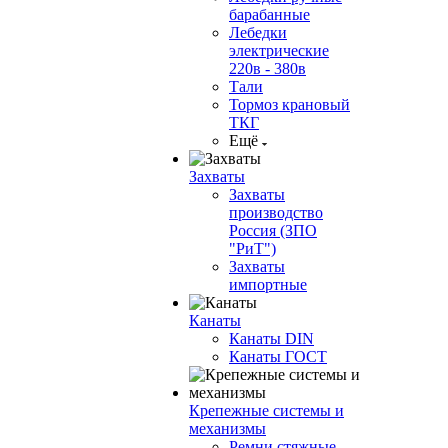
барабанные
Лебедки
электрические
220в - 380в
Тали
Тормоз крановый
ТКГ
Ещё
Захваты
Захваты
производство
Россия (ЗПО
"РиТ")
Захваты
импортные
Канаты
Канаты DIN
Канаты ГОСТ
Крепежные системы и
механизмы
Ремни стяжные