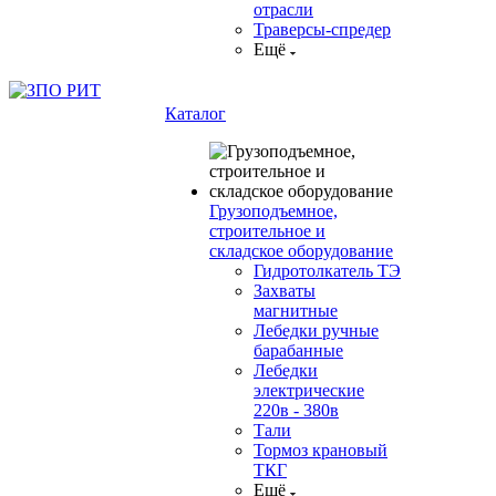
отрасли
Траверсы-спредер
Ещё
Каталог
Грузоподъемное,
строительное и
складское оборудование
Гидротолкатель ТЭ
Захваты
магнитные
Лебедки ручные
барабанные
Лебедки
электрические
220в - 380в
Тали
Тормоз крановый
ТКГ
Ещё