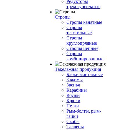
Редукторы
трехступенчатые
Стропы
Стропы канатные
Стропы
текстильные
Стропы
круглопрядные
Стропы цепные
Стропы
комбинированные
Такелажная продукция
Блоки монтажные
Зажимы
Звенья
Карабины
Коуши
Крюки
Петли
Рым-болты, рым-
гайки
Скобы
Талрепы