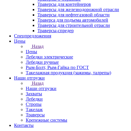
Траверсы для контейнеров
Траверсы для железнодорожной отрасли
Траверсы для нефтегазовой области
Траверса для подъема автомобилей
Траверсы для строительной отрасли
Траверсы-спредер
Спецпредложения
Цены
Назад
Цены
Лебедки электрические
Лебедки ручные
Рым-Болт, Рым-Гайка по ГОСТ
Такелажная продукция (зажимы, талрепы)
Наши отгрузки
Назад
Наши отгрузки
Захваты
Лебедки
Стропы
Такелаж
Траверсы
Крепежные системы
Контакты