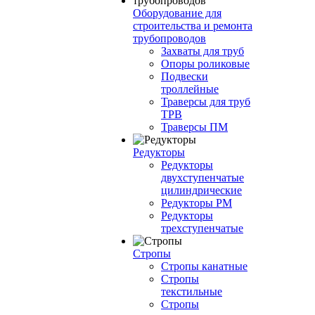
Оборудование для
строительства и ремонта
трубопроводов
Захваты для труб
Опоры роликовые
Подвески
троллейные
Траверсы для труб
ТРВ
Траверсы ПМ
Редукторы
Редукторы
двухступенчатые
цилиндрические
Редукторы РМ
Редукторы
трехступенчатые
Стропы
Стропы канатные
Стропы
текстильные
Стропы