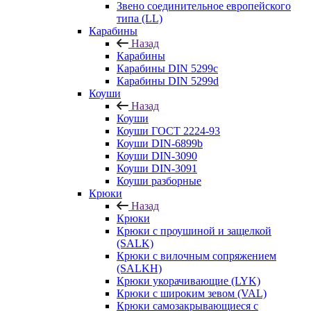
Звено соединительное европейского
типа (LL)
Карабины
Назад
Карабины
Карабины DIN 5299c
Карабины DIN 5299d
Коуши
Назад
Коуши
Коуши ГОСТ 2224-93
Коуши DIN-6899b
Коуши DIN-3090
Коуши DIN-3091
Коуши разборные
Крюки
Назад
Крюки
Крюки с проушиной и защелкой
(SALK)
Крюки с вилочным сопряжением
(SALKH)
Крюки укорачивающие (LYK)
Крюки с широким зевом (VAL)
Крюки самозакрывающиеся с