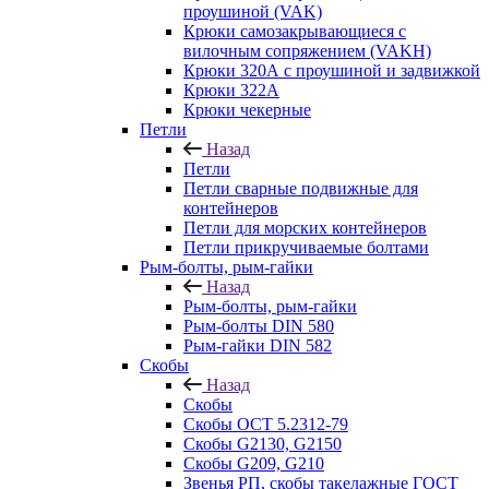
проушиной (VAK)
Крюки самозакрывающиеся с
вилочным сопряжением (VAKH)
Крюки 320А с проушиной и задвижкой
Крюки 322A
Крюки чекерные
Петли
Назад
Петли
Петли сварные подвижные для
контейнеров
Петли для морских контейнеров
Петли прикручиваемые болтами
Рым-болты, рым-гайки
Назад
Рым-болты, рым-гайки
Рым-болты DIN 580
Рым-гайки DIN 582
Скобы
Назад
Скобы
Скобы ОСТ 5.2312-79
Скобы G2130, G2150
Скобы G209, G210
Звенья РП, скобы такелажные ГОСТ