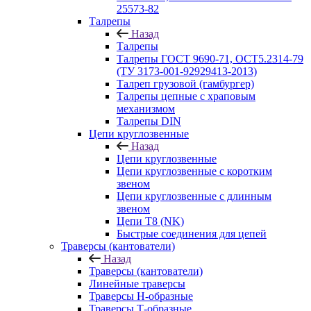
25573-82
Талрепы
Назад
Талрепы
Талрепы ГОСТ 9690-71, ОСТ5.2314-79
(ТУ 3173-001-92929413-2013)
Талреп грузовой (гамбургер)
Талрепы цепные с храповым
механизмом
Талрепы DIN
Цепи круглозвенные
Назад
Цепи круглозвенные
Цепи круглозвенные с коротким
звеном
Цепи круглозвенные с длинным
звеном
Цепи Т8 (NK)
Быстрые соединения для цепей
Траверсы (кантователи)
Назад
Траверсы (кантователи)
Линейные траверсы
Траверсы Н-образные
Траверсы Т-образные