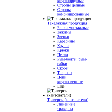
круглопрядные
Стропы цепные
Стропы
комбинированные
Такелажная продукция
Блоки монтажные
Зажимы
Звенья
Карабины
Коуши
Крюки
Петли
Рым-болты, рым-
гайки
Скобы
Талрепы
Цепи
круглозвенные
Ещё
Траверсы (кантователи)
Линейные
траверсы