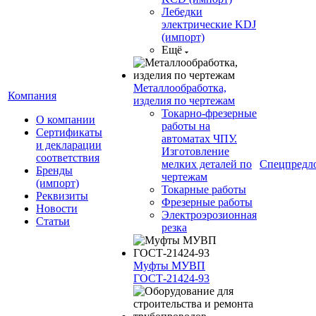
Лебедки
электрические KDJ
(импорт)
Ещё
Металлообработка,
Компания
изделия по чертежам
Токарно-фрезерные
О компании
работы на
Сертификаты
автоматах ЧПУ.
и декларации
Изготовление
соответствия
мелких деталей по
Спецпредл
Бренды
чертежам
(импорт)
Токарные работы
Реквизиты
Фрезерные работы
Новости
Электроэрозионная
Статьи
резка
Муфты МУВП
ГОСТ-21424-93